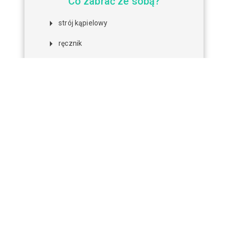
Co zabrać ze sobą?
strój kąpielowy
ręcznik
klapki na zmianę
woda do picia
dobry humor
Gdzie jesteśmy?